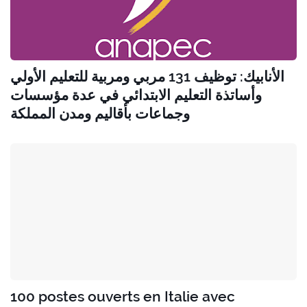
الأنابيك: توظيف 131 مربي ومربية للتعليم الأولي
وأساتذة التعليم الابتدائي في عدة مؤسسات
وجماعات بأقاليم ومدن المملكة
100 postes ouverts en Italie avec