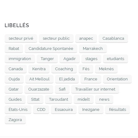
LIBELLÉS
secteur privé
secteur public
anapec
Casablanca
Rabat
Candidature Spontanée
Marrakech
immigration
Tanger
Agadir
stages
etudiants
Canada
Kenitra
Coaching
Fès
Meknès
Oujda
Ait Melloul
El jadida
France
Orientation
Qatar
Ouarzazate
Safi
Travailler sur internet
Guides
Sttat
Taroudant
midelt
news
États-Unis
CDD
Essaouira
Inezgane
Résultats
Zagora