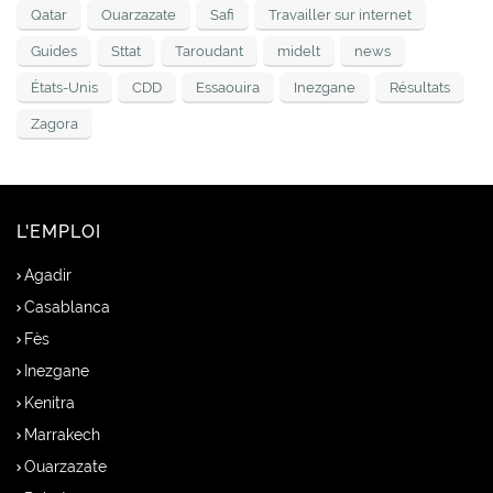
Qatar
Ouarzazate
Safi
Travailler sur internet
Guides
Sttat
Taroudant
midelt
news
États-Unis
CDD
Essaouira
Inezgane
Résultats
Zagora
L'EMPLOI
Agadir
Casablanca
Fès
Inezgane
Kenitra
Marrakech
Ouarzazate