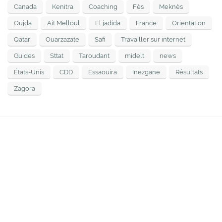
Canada
Kenitra
Coaching
Fès
Meknès
Oujda
Ait Melloul
El jadida
France
Orientation
Qatar
Ouarzazate
Safi
Travailler sur internet
Guides
Sttat
Taroudant
midelt
news
États-Unis
CDD
Essaouira
Inezgane
Résultats
Zagora