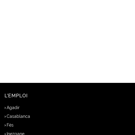
L'EMPLOI
Agadir
Casablanca
Fès
Inezgane