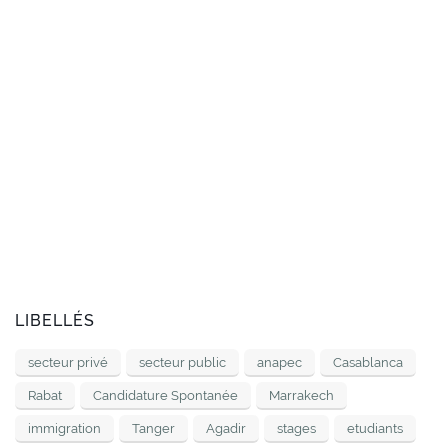
LIBELLÉS
secteur privé
secteur public
anapec
Casablanca
Rabat
Candidature Spontanée
Marrakech
immigration
Tanger
Agadir
stages
etudiants