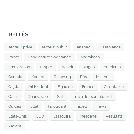
LIBELLÉS
secteur privé
secteur public
anapec
Casablanca
Rabat
Candidature Spontanée
Marrakech
immigration
Tanger
Agadir
stages
etudiants
Canada
Kenitra
Coaching
Fès
Meknès
Oujda
Ait Melloul
El jadida
France
Orientation
Qatar
Ouarzazate
Safi
Travailler sur internet
Guides
Sttat
Taroudant
midelt
news
États-Unis
CDD
Essaouira
Inezgane
Résultats
Zagora