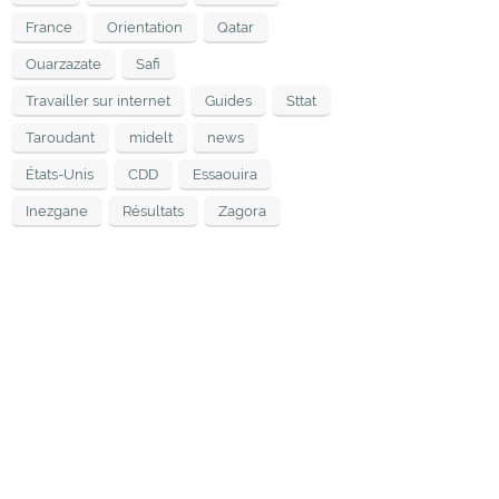
France
Orientation
Qatar
Ouarzazate
Safi
Travailler sur internet
Guides
Sttat
Taroudant
midelt
news
États-Unis
CDD
Essaouira
Inezgane
Résultats
Zagora