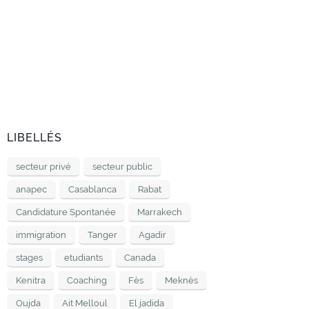
LIBELLÉS
secteur privé
secteur public
anapec
Casablanca
Rabat
Candidature Spontanée
Marrakech
immigration
Tanger
Agadir
stages
etudiants
Canada
Kenitra
Coaching
Fès
Meknès
Oujda
Ait Melloul
El jadida