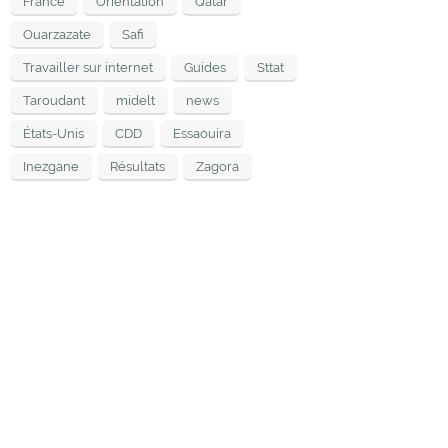
France
Orientation
Qatar
Ouarzazate
Safi
Travailler sur internet
Guides
Sttat
Taroudant
midelt
news
États-Unis
CDD
Essaouira
Inezgane
Résultats
Zagora