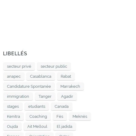
LIBELLÉS
secteur privé
secteur public
anapec
Casablanca
Rabat
Candidature Spontanée
Marrakech
immigration
Tanger
Agadir
stages
etudiants
Canada
Kenitra
Coaching
Fès
Meknès
Oujda
Ait Melloul
El jadida