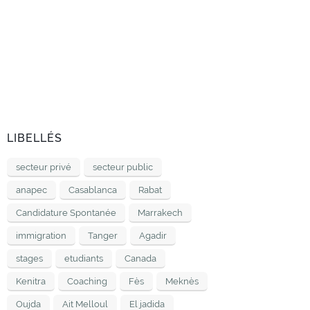
LIBELLÉS
secteur privé
secteur public
anapec
Casablanca
Rabat
Candidature Spontanée
Marrakech
immigration
Tanger
Agadir
stages
etudiants
Canada
Kenitra
Coaching
Fès
Meknès
Oujda
Ait Melloul
El jadida