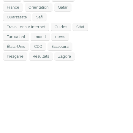
France
Orientation
Qatar
Ouarzazate
Safi
Travailler sur internet
Guides
Sttat
Taroudant
midelt
news
États-Unis
CDD
Essaouira
Inezgane
Résultats
Zagora