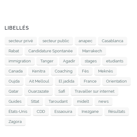
LIBELLÉS
secteur privé
secteur public
anapec
Casablanca
Rabat
Candidature Spontanée
Marrakech
immigration
Tanger
Agadir
stages
etudiants
Canada
Kenitra
Coaching
Fès
Meknès
Oujda
Ait Melloul
El jadida
France
Orientation
Qatar
Ouarzazate
Safi
Travailler sur internet
Guides
Sttat
Taroudant
midelt
news
États-Unis
CDD
Essaouira
Inezgane
Résultats
Zagora