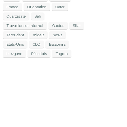
France
Orientation
Qatar
Ouarzazate
Safi
Travailler sur internet
Guides
Sttat
Taroudant
midelt
news
États-Unis
CDD
Essaouira
Inezgane
Résultats
Zagora