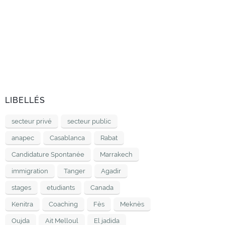
LIBELLÉS
secteur privé
secteur public
anapec
Casablanca
Rabat
Candidature Spontanée
Marrakech
immigration
Tanger
Agadir
stages
etudiants
Canada
Kenitra
Coaching
Fès
Meknès
Oujda
Ait Melloul
El jadida