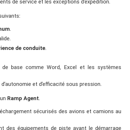
nts de service et les exceptions d’expédition.
suivants:
imum
.
lide.
rience de conduite
.
ils de base comme Word, Excel et les systèmes
 d’autonomie et d’efficacité sous pression.
 un
Ramp Agent
.
déchargement sécurisés des avions et camions au
ent des équipements de piste avant le démarrage