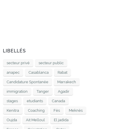
LIBELLÉS
secteur privé
secteur public
anapec
Casablanca
Rabat
Candidature Spontanée
Marrakech
immigration
Tanger
Agadir
stages
etudiants
Canada
Kenitra
Coaching
Fès
Meknès
Oujda
Ait Melloul
El jadida