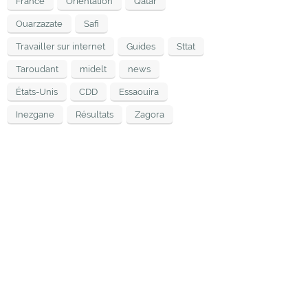
France
Orientation
Qatar
Ouarzazate
Safi
Travailler sur internet
Guides
Sttat
Taroudant
midelt
news
États-Unis
CDD
Essaouira
Inezgane
Résultats
Zagora