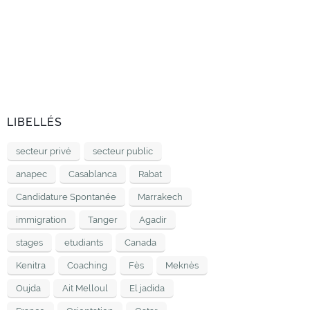
LIBELLÉS
secteur privé
secteur public
anapec
Casablanca
Rabat
Candidature Spontanée
Marrakech
immigration
Tanger
Agadir
stages
etudiants
Canada
Kenitra
Coaching
Fès
Meknès
Oujda
Ait Melloul
El jadida