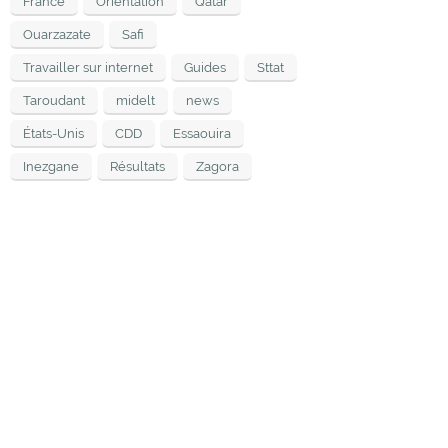
France
Orientation
Qatar
Ouarzazate
Safi
Travailler sur internet
Guides
Sttat
Taroudant
midelt
news
États-Unis
CDD
Essaouira
Inezgane
Résultats
Zagora