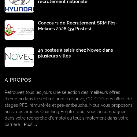
recrutement nationale
Concours de Recrutement SRM Fès-
Meknès 2026 (39 Postes)
49 postes à saisir chez Novec dans
plusieurs villes
A PROPOS
Retrouvez tous les jours une sélection des meilleurs offres
d’emploi dans le secteur public et privé, CDI CDD, des offres de
stages PFE, rémunérés et pré-embauche. Nous vous proposons
aussi des articles Coaching Emploi, pour vous accompagner
dans votre recherche d’emploi ou tout simplement dans votre
carrière...
Plus →