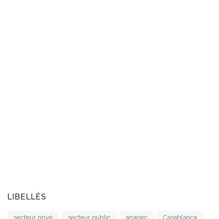
LIBELLÉS
secteur privé
secteur public
anapec
Casablanca