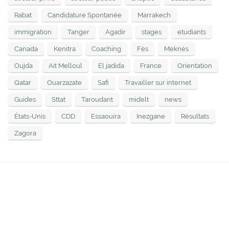
Rabat
Candidature Spontanée
Marrakech
immigration
Tanger
Agadir
stages
etudiants
Canada
Kenitra
Coaching
Fès
Meknès
Oujda
Ait Melloul
El jadida
France
Orientation
Qatar
Ouarzazate
Safi
Travailler sur internet
Guides
Sttat
Taroudant
midelt
news
États-Unis
CDD
Essaouira
Inezgane
Résultats
Zagora