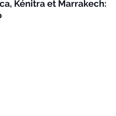
a, Kénitra et Marrakech:
o