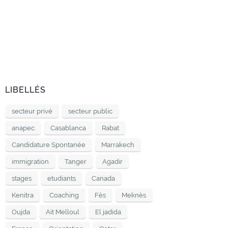
LIBELLÉS
secteur privé
secteur public
anapec
Casablanca
Rabat
Candidature Spontanée
Marrakech
immigration
Tanger
Agadir
stages
etudiants
Canada
Kenitra
Coaching
Fès
Meknès
Oujda
Ait Melloul
El jadida