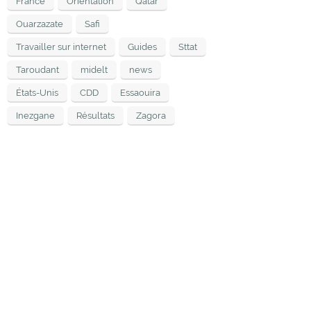
France
Orientation
Qatar
Ouarzazate
Safi
Travailler sur internet
Guides
Sttat
Taroudant
midelt
news
États-Unis
CDD
Essaouira
Inezgane
Résultats
Zagora