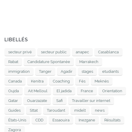
LIBELLÉS
secteur privé
secteur public
anapec
Casablanca
Rabat
Candidature Spontanée
Marrakech
immigration
Tanger
Agadir
stages
etudiants
Canada
Kenitra
Coaching
Fès
Meknès
Oujda
Ait Melloul
El jadida
France
Orientation
Qatar
Ouarzazate
Safi
Travailler sur internet
Guides
Sttat
Taroudant
midelt
news
États-Unis
CDD
Essaouira
Inezgane
Résultats
Zagora