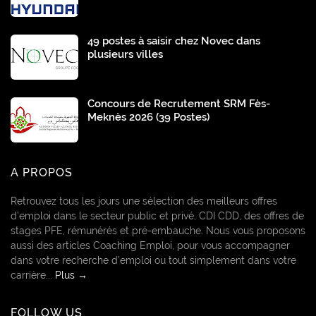
49 postes à saisir chez Novec dans
plusieurs villes
Concours de Recrutement SRM Fès-
Meknès 2026 (39 Postes)
A PROPOS
Retrouvez tous les jours une sélection des meilleurs offres
d’emploi dans le secteur public et privé, CDI CDD, des offres de
stages PFE, rémunérés et pré-embauche. Nous vous proposons
aussi des articles Coaching Emploi, pour vous accompagner
dans votre recherche d’emploi ou tout simplement dans votre
carrière...
Plus →
FOLLOW US