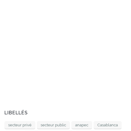
LIBELLÉS
secteur privé
secteur public
anapec
Casablanca