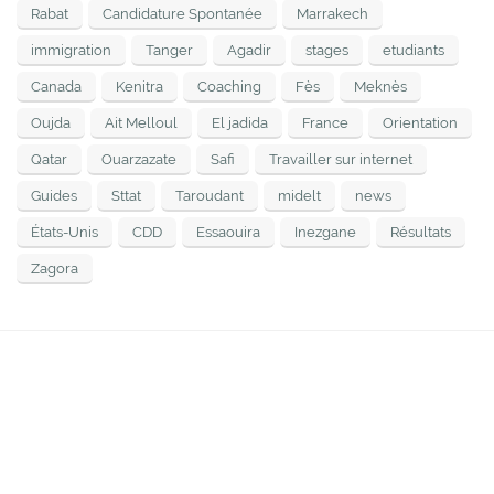
Rabat
Candidature Spontanée
Marrakech
immigration
Tanger
Agadir
stages
etudiants
Canada
Kenitra
Coaching
Fès
Meknès
Oujda
Ait Melloul
El jadida
France
Orientation
Qatar
Ouarzazate
Safi
Travailler sur internet
Guides
Sttat
Taroudant
midelt
news
États-Unis
CDD
Essaouira
Inezgane
Résultats
Zagora