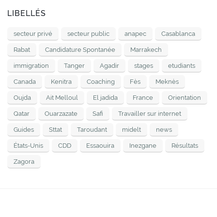
LIBELLÉS
secteur privé
secteur public
anapec
Casablanca
Rabat
Candidature Spontanée
Marrakech
immigration
Tanger
Agadir
stages
etudiants
Canada
Kenitra
Coaching
Fès
Meknès
Oujda
Ait Melloul
El jadida
France
Orientation
Qatar
Ouarzazate
Safi
Travailler sur internet
Guides
Sttat
Taroudant
midelt
news
États-Unis
CDD
Essaouira
Inezgane
Résultats
Zagora