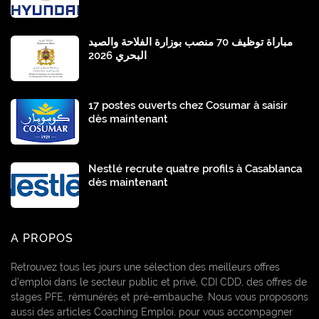
مباراة توظيف 70 منصب بوزارة الفلاحة والصيد
البحري 2026
17 postes ouverts chez Cosumar à saisir
dès maintenant
Nestlé recrute quatre profils à Casablanca
dès maintenant
A PROPOS
Retrouvez tous les jours une sélection des meilleurs offres
d’emploi dans le secteur public et privé, CDI CDD, des offres de
stages PFE, rémunérés et pré-embauche. Nous vous proposons
aussi des articles Coaching Emploi, pour vous accompagner