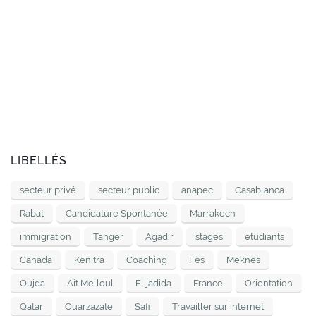
LIBELLÉS
secteur privé
secteur public
anapec
Casablanca
Rabat
Candidature Spontanée
Marrakech
immigration
Tanger
Agadir
stages
etudiants
Canada
Kenitra
Coaching
Fès
Meknès
Oujda
Ait Melloul
El jadida
France
Orientation
Qatar
Ouarzazate
Safi
Travailler sur internet