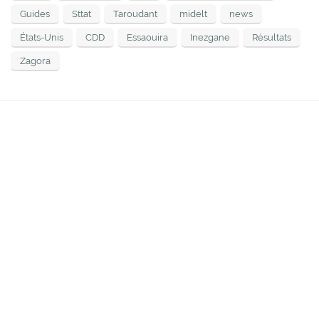
Guides
Sttat
Taroudant
midelt
news
États-Unis
CDD
Essaouira
Inezgane
Résultats
Zagora