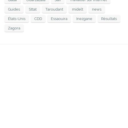
Guides
Sttat
Taroudant
midelt
news
États-Unis
CDD
Essaouira
Inezgane
Résultats
Zagora