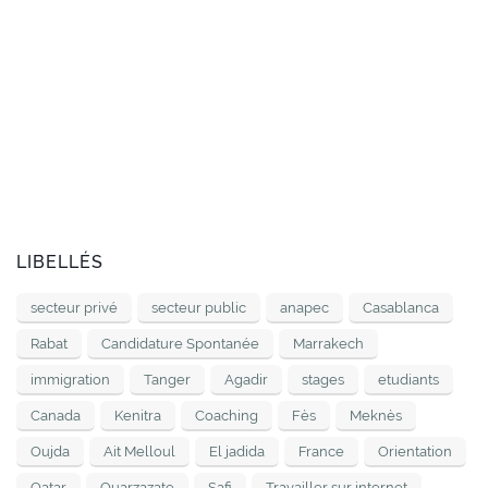
LIBELLÉS
secteur privé
secteur public
anapec
Casablanca
Rabat
Candidature Spontanée
Marrakech
immigration
Tanger
Agadir
stages
etudiants
Canada
Kenitra
Coaching
Fès
Meknès
Oujda
Ait Melloul
El jadida
France
Orientation
Qatar
Ouarzazate
Safi
Travailler sur internet