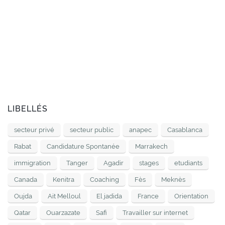
LIBELLÉS
secteur privé
secteur public
anapec
Casablanca
Rabat
Candidature Spontanée
Marrakech
immigration
Tanger
Agadir
stages
etudiants
Canada
Kenitra
Coaching
Fès
Meknès
Oujda
Ait Melloul
El jadida
France
Orientation
Qatar
Ouarzazate
Safi
Travailler sur internet