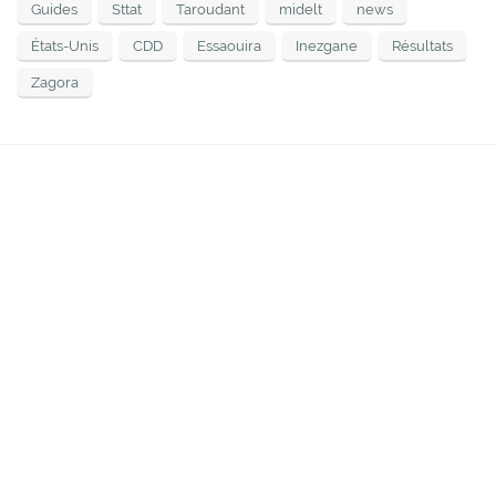
Guides
Sttat
Taroudant
midelt
news
États-Unis
CDD
Essaouira
Inezgane
Résultats
Zagora