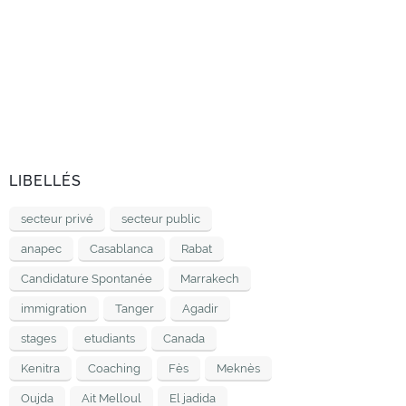
LIBELLÉS
secteur privé
secteur public
anapec
Casablanca
Rabat
Candidature Spontanée
Marrakech
immigration
Tanger
Agadir
stages
etudiants
Canada
Kenitra
Coaching
Fès
Meknès
Oujda
Ait Melloul
El jadida