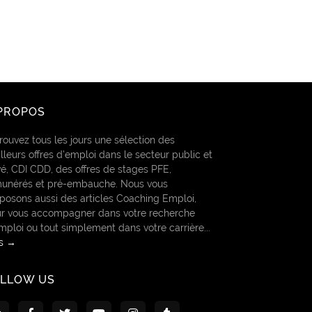
PROPOS
rouvez tous les jours une sélection des
lleurs offres d’emploi dans le secteur public et
vé, CDI CDD, des offres de stages PFE,
unérés et pré-embauche. Nous vous
posons aussi des articles Coaching Emploi,
r vous accompagner dans votre recherche
mploi ou tout simplement dans votre carrière...
us →
OLLOW US