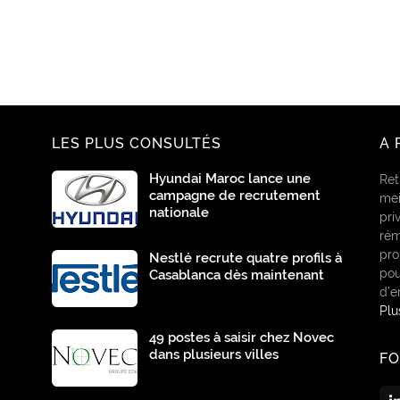
LES PLUS CONSULTÉS
A 
Hyundai Maroc lance une
Ret
campagne de recrutement
mei
nationale
pri
rém
pro
Nestlé recrute quatre profils à
pou
Casablanca dès maintenant
d’e
Pl
49 postes à saisir chez Novec
dans plusieurs villes
F