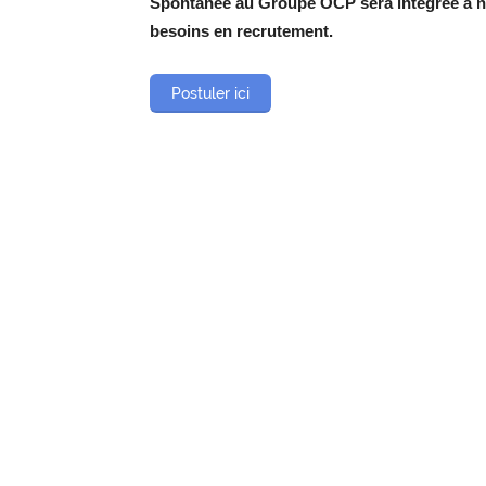
Spontanée au Groupe OCP sera intégrée à no
besoins en
recrutement
.
Postuler ici