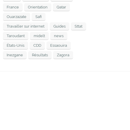
France
Orientation
Qatar
Ouarzazate
Safi
Travailler sur internet
Guides
Sttat
Taroudant
midelt
news
États-Unis
CDD
Essaouira
Inezgane
Résultats
Zagora