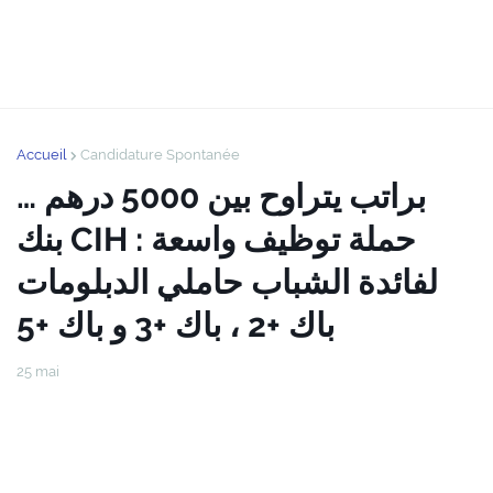
Accueil
Candidature Spontanée
براتب يتراوح بين 5000 درهم …
بنك CIH : حملة توظيف واسعة
لفائدة الشباب حاملي الدبلومات
باك +2 ، باك +3 و باك +5
25 mai