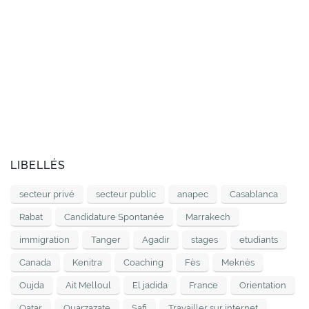
LIBELLÉS
secteur privé
secteur public
anapec
Casablanca
Rabat
Candidature Spontanée
Marrakech
immigration
Tanger
Agadir
stages
etudiants
Canada
Kenitra
Coaching
Fès
Meknès
Oujda
Ait Melloul
El jadida
France
Orientation
Qatar
Ouarzazate
Safi
Travailler sur internet