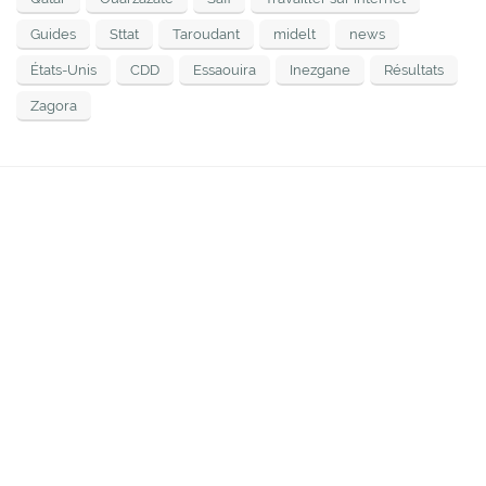
Guides
Sttat
Taroudant
midelt
news
États-Unis
CDD
Essaouira
Inezgane
Résultats
Zagora