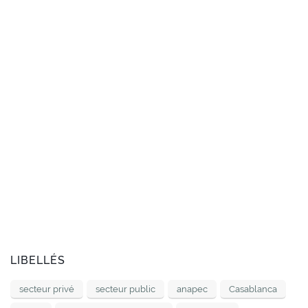
LIBELLÉS
secteur privé
secteur public
anapec
Casablanca