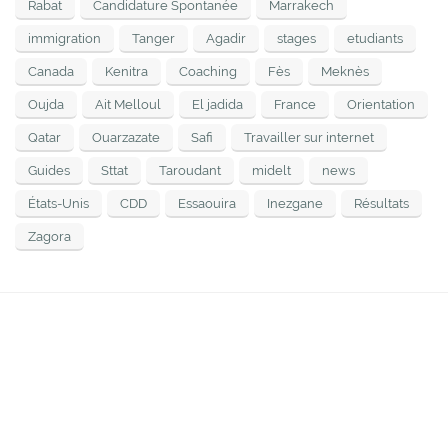
Rabat
Candidature Spontanée
Marrakech
immigration
Tanger
Agadir
stages
etudiants
Canada
Kenitra
Coaching
Fès
Meknès
Oujda
Ait Melloul
El jadida
France
Orientation
Qatar
Ouarzazate
Safi
Travailler sur internet
Guides
Sttat
Taroudant
midelt
news
États-Unis
CDD
Essaouira
Inezgane
Résultats
Zagora