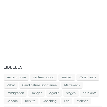
LIBELLÉS
secteur privé
secteur public
anapec
Casablanca
Rabat
Candidature Spontanée
Marrakech
immigration
Tanger
Agadir
stages
etudiants
Canada
Kenitra
Coaching
Fès
Meknès