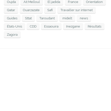
Oujda
Ait Melloul
El jadida
France
Orientation
Qatar
Ouarzazate
Safi
Travailler sur internet
Guides
Sttat
Taroudant
midelt
news
États-Unis
CDD
Essaouira
Inezgane
Résultats
Zagora