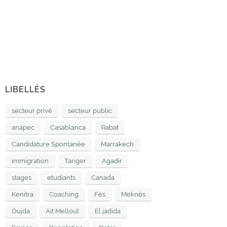
LIBELLÉS
secteur privé
secteur public
anapec
Casablanca
Rabat
Candidature Spontanée
Marrakech
immigration
Tanger
Agadir
stages
etudiants
Canada
Kenitra
Coaching
Fès
Meknès
Oujda
Ait Melloul
El jadida