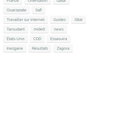
France
Orientation
Qatar
Ouarzazate
Safi
Travailler sur internet
Guides
Sttat
Taroudant
midelt
news
États-Unis
CDD
Essaouira
Inezgane
Résultats
Zagora