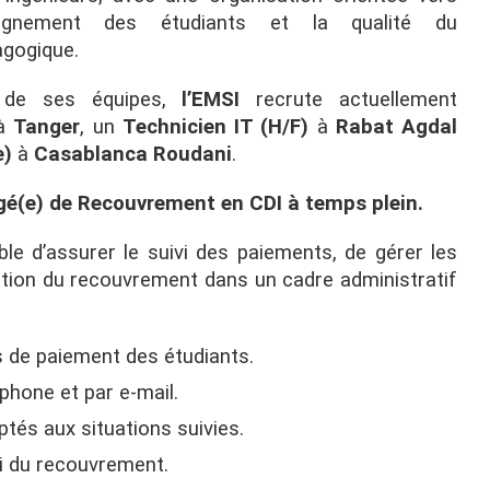
mpagnement des étudiants et la qualité du
agogique.
 de ses équipes,
l’EMSI
recrute actuellement
à
Tanger
, un
Technicien IT (H/F)
à
Rabat Agdal
e)
à
Casablanca Roudani
.
rgé(e) de Recouvrement en CDI à temps plein.
le d’assurer le suivi des paiements, de gérer les
ration du recouvrement dans un cadre administratif
s de paiement des étudiants.
phone et par e-mail.
tés aux situations suivies.
vi du recouvrement.