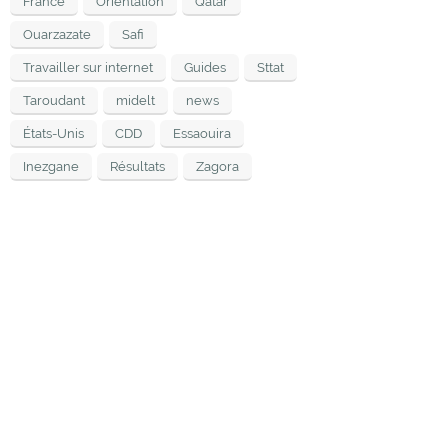
France
Orientation
Qatar
Ouarzazate
Safi
Travailler sur internet
Guides
Sttat
Taroudant
midelt
news
États-Unis
CDD
Essaouira
Inezgane
Résultats
Zagora