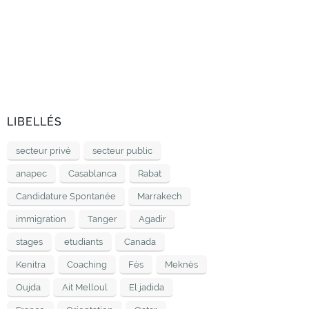
LIBELLÉS
secteur privé
secteur public
anapec
Casablanca
Rabat
Candidature Spontanée
Marrakech
immigration
Tanger
Agadir
stages
etudiants
Canada
Kenitra
Coaching
Fès
Meknès
Oujda
Ait Melloul
El jadida