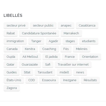
LIBELLÉS
secteur privé
secteur public
anapec
Casablanca
Rabat
Candidature Spontanée
Marrakech
immigration
Tanger
Agadir
stages
etudiants
Canada
Kenitra
Coaching
Fès
Meknès
Oujda
Ait Melloul
El jadida
France
Orientation
Qatar
Ouarzazate
Safi
Travailler sur internet
Guides
Sttat
Taroudant
midelt
news
États-Unis
CDD
Essaouira
Inezgane
Résultats
Zagora