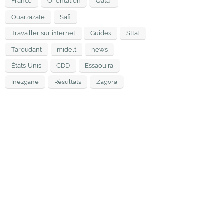
France
Orientation
Qatar
Ouarzazate
Safi
Travailler sur internet
Guides
Sttat
Taroudant
midelt
news
États-Unis
CDD
Essaouira
Inezgane
Résultats
Zagora