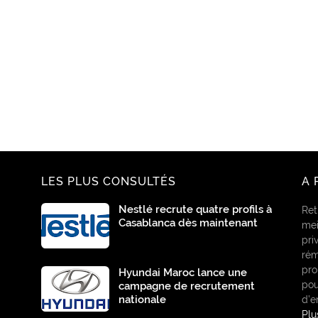
LES PLUS CONSULTÉS
A 
Nestlé recrute quatre profils à
Ret
Casablanca dès maintenant
mei
pri
rém
pro
Hyundai Maroc lance une
pou
campagne de recrutement
nationale
d’e
Pl