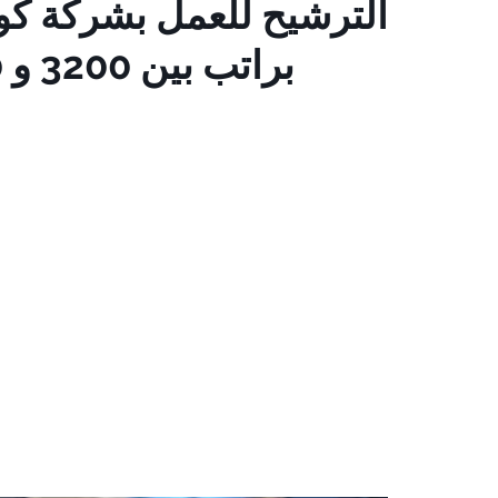
الترشيح للعمل بشركة كو
براتب بين 3200 و 11000 درهم + بريمات