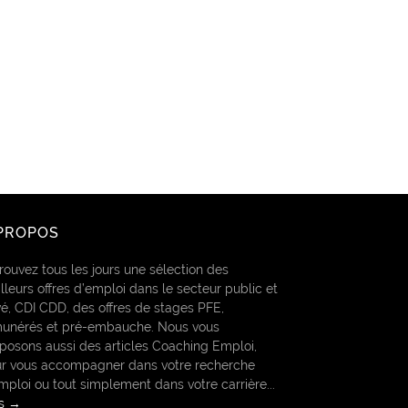
PROPOS
rouvez tous les jours une sélection des
lleurs offres d’emploi dans le secteur public et
vé, CDI CDD, des offres de stages PFE,
unérés et pré-embauche. Nous vous
posons aussi des articles Coaching Emploi,
r vous accompagner dans votre recherche
mploi ou tout simplement dans votre carrière...
us →