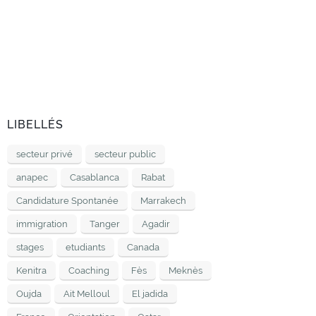
LIBELLÉS
secteur privé
secteur public
anapec
Casablanca
Rabat
Candidature Spontanée
Marrakech
immigration
Tanger
Agadir
stages
etudiants
Canada
Kenitra
Coaching
Fès
Meknès
Oujda
Ait Melloul
El jadida