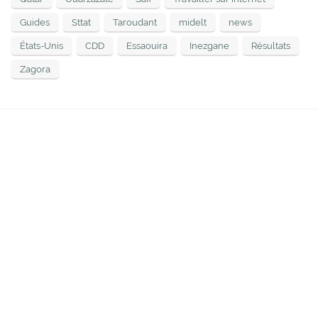
Guides
Sttat
Taroudant
midelt
news
États-Unis
CDD
Essaouira
Inezgane
Résultats
Zagora