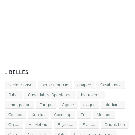
LIBELLÉS
secteur privé
secteur public
anapec
Casablanca
Rabat
Candidature Spontanée
Marrakech
immigration
Tanger
Agadir
stages
etudiants
Canada
Kenitra
Coaching
Fès
Meknès
Oujda
Ait Melloul
El jadida
France
Orientation
Qatar
Ouarzazate
Safi
Travailler sur internet