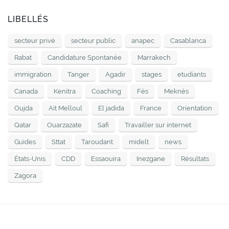
LIBELLÉS
secteur privé
secteur public
anapec
Casablanca
Rabat
Candidature Spontanée
Marrakech
immigration
Tanger
Agadir
stages
etudiants
Canada
Kenitra
Coaching
Fès
Meknès
Oujda
Ait Melloul
El jadida
France
Orientation
Qatar
Ouarzazate
Safi
Travailler sur internet
Guides
Sttat
Taroudant
midelt
news
États-Unis
CDD
Essaouira
Inezgane
Résultats
Zagora