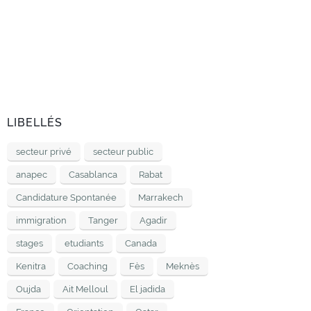
LIBELLÉS
secteur privé
secteur public
anapec
Casablanca
Rabat
Candidature Spontanée
Marrakech
immigration
Tanger
Agadir
stages
etudiants
Canada
Kenitra
Coaching
Fès
Meknès
Oujda
Ait Melloul
El jadida