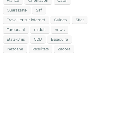
France
Orientation
Qatar
Ouarzazate
Safi
Travailler sur internet
Guides
Sttat
Taroudant
midelt
news
États-Unis
CDD
Essaouira
Inezgane
Résultats
Zagora