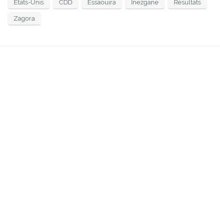
États-Unis
CDD
Essaouira
Inezgane
Résultats
Zagora