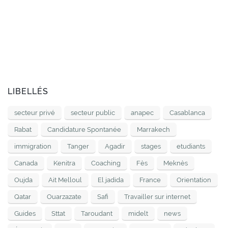
LIBELLÉS
secteur privé
secteur public
anapec
Casablanca
Rabat
Candidature Spontanée
Marrakech
immigration
Tanger
Agadir
stages
etudiants
Canada
Kenitra
Coaching
Fès
Meknès
Oujda
Ait Melloul
El jadida
France
Orientation
Qatar
Ouarzazate
Safi
Travailler sur internet
Guides
Sttat
Taroudant
midelt
news