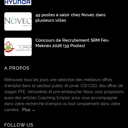
49 postes à saisir chez Novec dans
plusieurs villes
Concours de Recrutement SRM Fès-
Meknès 2026 (39 Postes)
A PROPOS
Retrouvez tous les jours une sélection des meilleurs offres
d’emploi dans le secteur public et privé, CDI CDD, des offres de
stages PFE, rémunérés et pré-embauche. Nous vous proposons
aussi des articles Coaching Emploi, pour vous accompagner
dans votre recherche d’emploi ou tout simplement dans votre
carrière...
Plus →
FOLLOW US