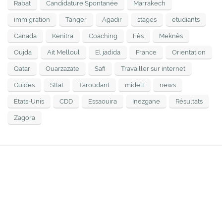
Rabat
Candidature Spontanée
Marrakech
immigration
Tanger
Agadir
stages
etudiants
Canada
Kenitra
Coaching
Fès
Meknès
Oujda
Ait Melloul
El jadida
France
Orientation
Qatar
Ouarzazate
Safi
Travailler sur internet
Guides
Sttat
Taroudant
midelt
news
États-Unis
CDD
Essaouira
Inezgane
Résultats
Zagora