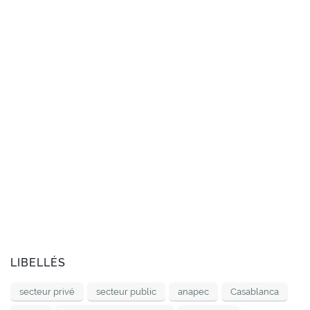
LIBELLÉS
secteur privé
secteur public
anapec
Casablanca