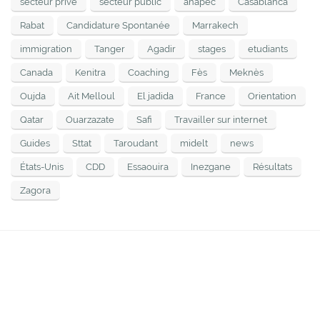
secteur privé
secteur public
anapec
Casablanca
Rabat
Candidature Spontanée
Marrakech
immigration
Tanger
Agadir
stages
etudiants
Canada
Kenitra
Coaching
Fès
Meknès
Oujda
Ait Melloul
El jadida
France
Orientation
Qatar
Ouarzazate
Safi
Travailler sur internet
Guides
Sttat
Taroudant
midelt
news
États-Unis
CDD
Essaouira
Inezgane
Résultats
Zagora