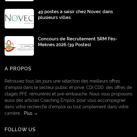
49 postes à saisir chez Novec dans
plusieurs villes
Concours de Recrutement SRM Fès-
Meknès 2026 (39 Postes)
A PROPOS
Retrouvez tous les jours une sélection des meilleurs offres
d’emploi dans le secteur public et privé, CDI CDD, des offres de
stages PFE, rémunérés et pré-embauche. Nous vous proposons
aussi des articles Coaching Emploi, pour vous accompagner
dans votre recherche d’emploi ou tout simplement dans votre
carrière...
Plus →
FOLLOW US