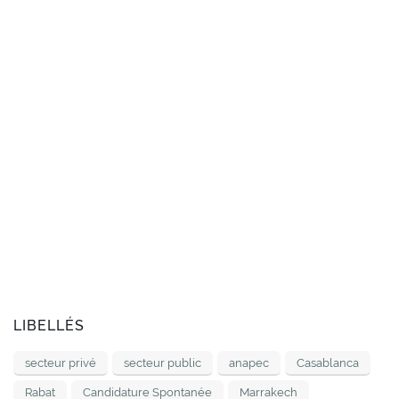
LIBELLÉS
secteur privé
secteur public
anapec
Casablanca
Rabat
Candidature Spontanée
Marrakech