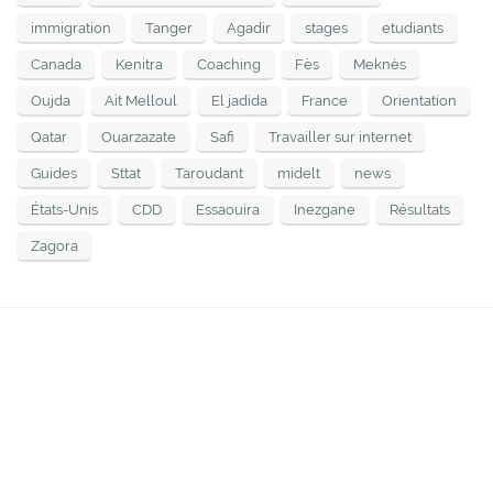
immigration
Tanger
Agadir
stages
etudiants
Canada
Kenitra
Coaching
Fès
Meknès
Oujda
Ait Melloul
El jadida
France
Orientation
Qatar
Ouarzazate
Safi
Travailler sur internet
Guides
Sttat
Taroudant
midelt
news
États-Unis
CDD
Essaouira
Inezgane
Résultats
Zagora