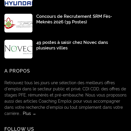
Concours de Recrutement SRM Fès-
Meknès 2026 (39 Postes)
49 postes à saisir chez Novec dans
plusieurs villes
A PROPOS
Retrouvez tous les jours une sélection des meilleurs offres
d’emploi dans le secteur public et privé, CDI CDD, des offres de
stages PFE, rémunérés et pré-embauche. Nous vous proposons
aussi des articles Coaching Emploi, pour vous accompagner
dans votre recherche d’emploi ou tout simplement dans votre
carrière...
Plus →
FOLLOW US