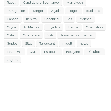
Rabat
Candidature Spontanée
Marrakech
immigration
Tanger
Agadir
stages
etudiants
Canada
Kenitra
Coaching
Fès
Meknès
Oujda
Ait Melloul
El jadida
France
Orientation
Qatar
Ouarzazate
Safi
Travailler sur internet
Guides
Sttat
Taroudant
midelt
news
États-Unis
CDD
Essaouira
Inezgane
Résultats
Zagora