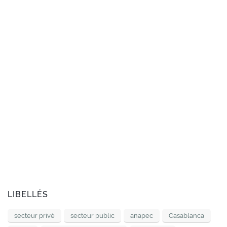
LIBELLÉS
secteur privé
secteur public
anapec
Casablanca