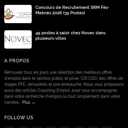
Concours de Recrutement SRM Fès-
Meknès 2026 (39 Postes)
49 postes à saisir chez Novec dans
plusieurs villes
A PROPOS
Retrouvez tous les jours une sélection des meilleurs offres
d’emploi dans le secteur public et privé, CDI CDD, des offres de
stages PFE, rémunérés et pré-embauche. Nous vous proposons
aussi des articles Coaching Emploi, pour vous accompagner
dans votre recherche d’emploi ou tout simplement dans votre
carrière...
Plus →
FOLLOW US