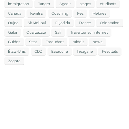
immigration
Tanger
Agadir
stages
etudiants
Canada
Kenitra
Coaching
Fès
Meknès
Oujda
Ait Melloul
El jadida
France
Orientation
Qatar
Ouarzazate
Safi
Travailler sur internet
Guides
Sttat
Taroudant
midelt
news
États-Unis
CDD
Essaouira
Inezgane
Résultats
Zagora