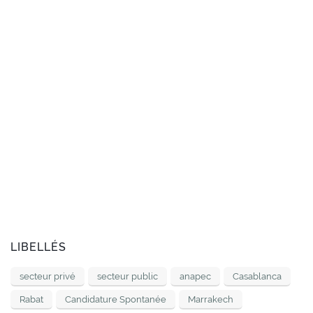
LIBELLÉS
secteur privé
secteur public
anapec
Casablanca
Rabat
Candidature Spontanée
Marrakech