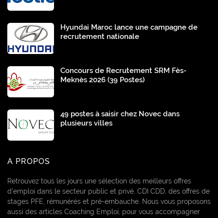
Hyundai Maroc lance une campagne de
recrutement nationale
Concours de Recrutement SRM Fès-
Meknès 2026 (39 Postes)
49 postes à saisir chez Novec dans
plusieurs villes
A PROPOS
Retrouvez tous les jours une sélection des meilleurs offres
d’emploi dans le secteur public et privé, CDI CDD, des offres de
stages PFE, rémunérés et pré-embauche. Nous vous proposons
aussi des articles Coaching Emploi, pour vous accompagner