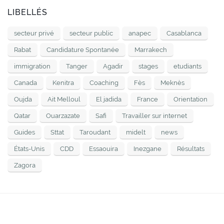
LIBELLÉS
secteur privé
secteur public
anapec
Casablanca
Rabat
Candidature Spontanée
Marrakech
immigration
Tanger
Agadir
stages
etudiants
Canada
Kenitra
Coaching
Fès
Meknès
Oujda
Ait Melloul
El jadida
France
Orientation
Qatar
Ouarzazate
Safi
Travailler sur internet
Guides
Sttat
Taroudant
midelt
news
États-Unis
CDD
Essaouira
Inezgane
Résultats
Zagora