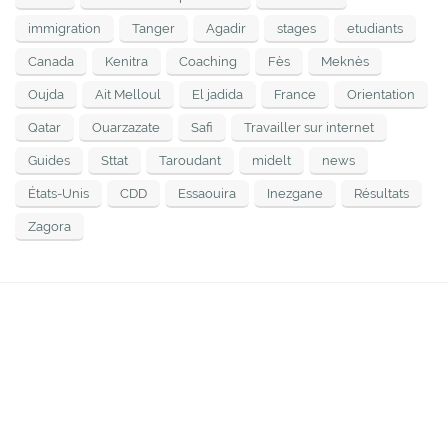
immigration
Tanger
Agadir
stages
etudiants
Canada
Kenitra
Coaching
Fès
Meknès
Oujda
Ait Melloul
El jadida
France
Orientation
Qatar
Ouarzazate
Safi
Travailler sur internet
Guides
Sttat
Taroudant
midelt
news
États-Unis
CDD
Essaouira
Inezgane
Résultats
Zagora