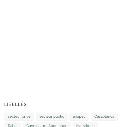
LIBELLÉS
secteur privé
secteur public
anapec
Casablanca
Rabat
Candidature Spontanée
Marrakech