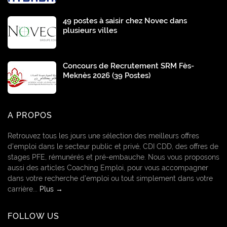
49 postes à saisir chez Novec dans
plusieurs villes
Concours de Recrutement SRM Fès-
Meknès 2026 (39 Postes)
A PROPOS
Retrouvez tous les jours une sélection des meilleurs offres
d’emploi dans le secteur public et privé, CDI CDD, des offres de
stages PFE, rémunérés et pré-embauche. Nous vous proposons
aussi des articles Coaching Emploi, pour vous accompagner
dans votre recherche d’emploi ou tout simplement dans votre
carrière...
Plus →
FOLLOW US