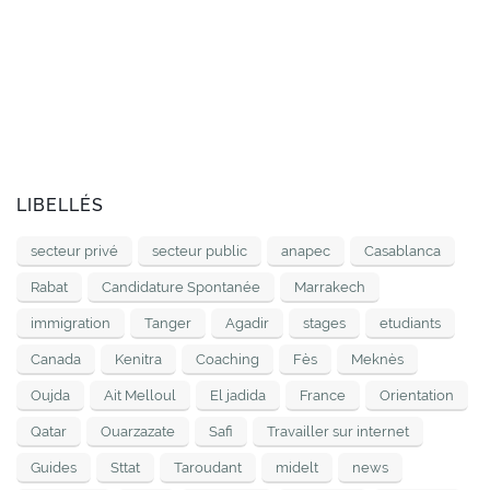
LIBELLÉS
secteur privé
secteur public
anapec
Casablanca
Rabat
Candidature Spontanée
Marrakech
immigration
Tanger
Agadir
stages
etudiants
Canada
Kenitra
Coaching
Fès
Meknès
Oujda
Ait Melloul
El jadida
France
Orientation
Qatar
Ouarzazate
Safi
Travailler sur internet
Guides
Sttat
Taroudant
midelt
news