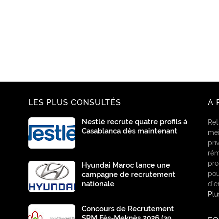
LES PLUS CONSULTÉS
A 
Nestlé recrute quatre profils à
Ret
Casablanca dès maintenant
mei
pri
rém
pro
Hyundai Maroc lance une
pou
campagne de recrutement
nationale
d’e
Pl
Concours de Recrutement
SRM Fès-Meknès 2026 (39