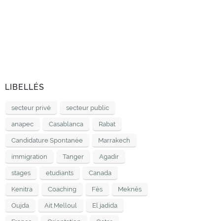
LIBELLÉS
secteur privé
secteur public
anapec
Casablanca
Rabat
Candidature Spontanée
Marrakech
immigration
Tanger
Agadir
stages
etudiants
Canada
Kenitra
Coaching
Fès
Meknès
Oujda
Ait Melloul
El jadida