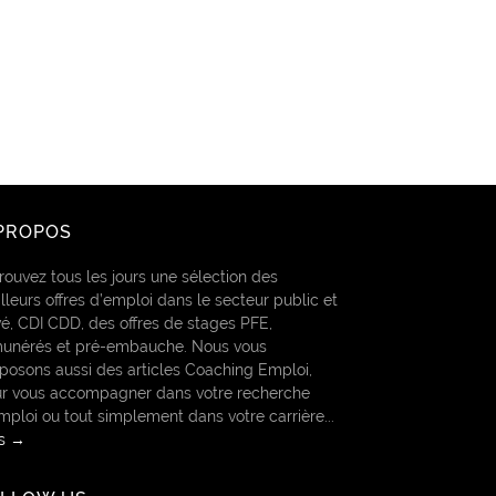
PROPOS
rouvez tous les jours une sélection des
lleurs offres d’emploi dans le secteur public et
vé, CDI CDD, des offres de stages PFE,
unérés et pré-embauche. Nous vous
posons aussi des articles Coaching Emploi,
r vous accompagner dans votre recherche
mploi ou tout simplement dans votre carrière...
us →