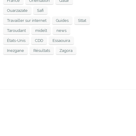
France
Orientation
Qatar
Ouarzazate
Safi
Travailler sur internet
Guides
Sttat
Taroudant
midelt
news
États-Unis
CDD
Essaouira
Inezgane
Résultats
Zagora