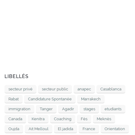
LIBELLÉS
secteur privé
secteur public
anapec
Casablanca
Rabat
Candidature Spontanée
Marrakech
immigration
Tanger
Agadir
stages
etudiants
Canada
Kenitra
Coaching
Fès
Meknès
Oujda
Ait Melloul
El jadida
France
Orientation