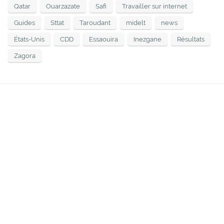
Qatar
Ouarzazate
Safi
Travailler sur internet
Guides
Sttat
Taroudant
midelt
news
États-Unis
CDD
Essaouira
Inezgane
Résultats
Zagora