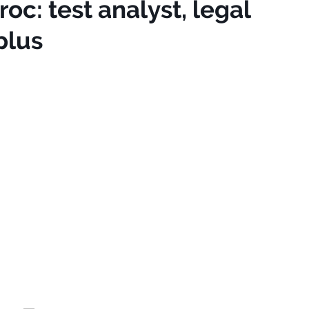
oc: test analyst, legal
plus