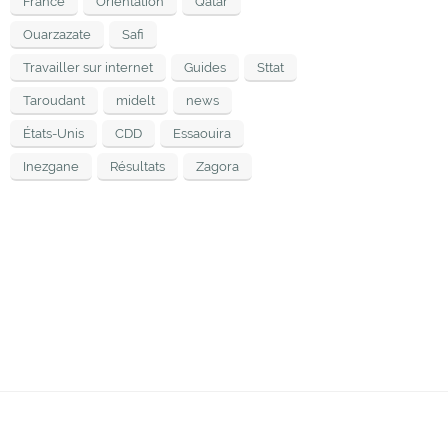
France
Orientation
Qatar
Ouarzazate
Safi
Travailler sur internet
Guides
Sttat
Taroudant
midelt
news
États-Unis
CDD
Essaouira
Inezgane
Résultats
Zagora