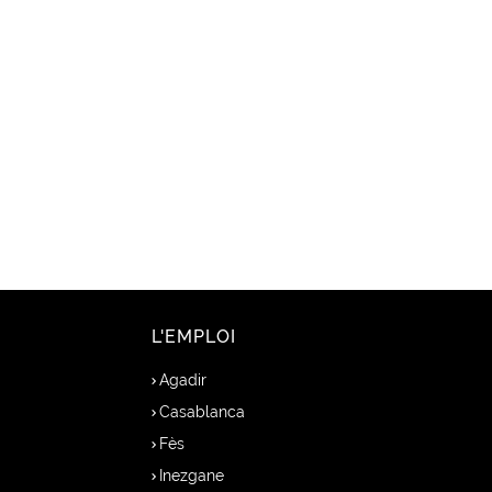
L'EMPLOI
Agadir
Casablanca
Fès
Inezgane