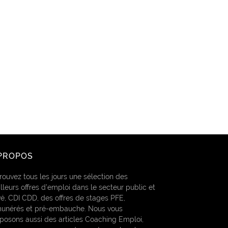
PROPOS
rouvez tous les jours une sélection des
lleurs offres d’emploi dans le secteur public et
vé, CDI CDD, des offres de stages PFE,
unérés et pré-embauche. Nous vous
posons aussi des articles Coaching Emploi,