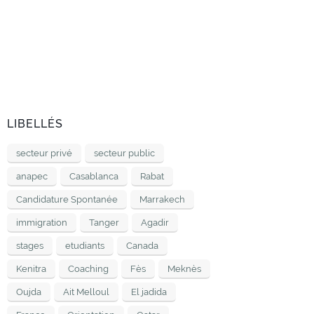
LIBELLÉS
secteur privé
secteur public
anapec
Casablanca
Rabat
Candidature Spontanée
Marrakech
immigration
Tanger
Agadir
stages
etudiants
Canada
Kenitra
Coaching
Fès
Meknès
Oujda
Ait Melloul
El jadida