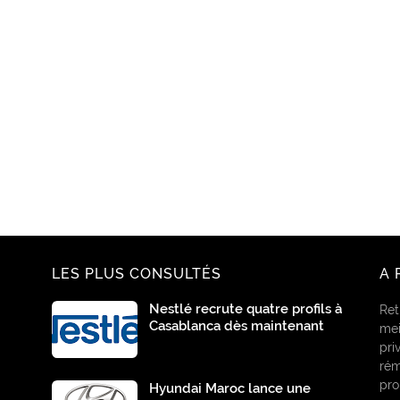
LES PLUS CONSULTÉS
A 
Nestlé recrute quatre profils à
Ret
Casablanca dès maintenant
mei
pri
rém
pro
Hyundai Maroc lance une