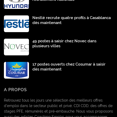
Nestlé recrute quatre profils à Casablanca
dès maintenant
49 postes à saisir chez Novec dans
plusieurs villes
17 postes ouverts chez Cosumar à saisir
dès maintenant
A PROPOS
Retrouvez tous les jours une sélection des meilleurs offres
d’emploi dans le secteur public et privé, CDI CDD, des offres de
stages PFE, rémunérés et pré-embauche. Nous vous proposons
aussi des articles Coaching Emploi, pour vous accompagner