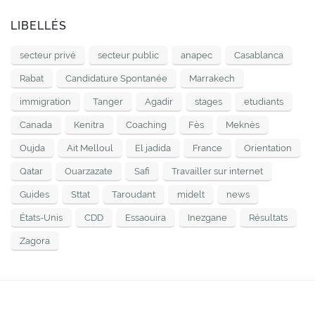
LIBELLÉS
secteur privé
secteur public
anapec
Casablanca
Rabat
Candidature Spontanée
Marrakech
immigration
Tanger
Agadir
stages
etudiants
Canada
Kenitra
Coaching
Fès
Meknès
Oujda
Ait Melloul
El jadida
France
Orientation
Qatar
Ouarzazate
Safi
Travailler sur internet
Guides
Sttat
Taroudant
midelt
news
États-Unis
CDD
Essaouira
Inezgane
Résultats
Zagora