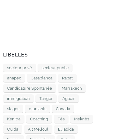
LIBELLÉS
secteur privé
secteur public
anapec
Casablanca
Rabat
Candidature Spontanée
Marrakech
immigration
Tanger
Agadir
stages
etudiants
Canada
Kenitra
Coaching
Fès
Meknès
Oujda
Ait Melloul
El jadida