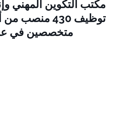
مكتب التكوين المهني وإ
توظيف 430 منصب
متخصصين في عد