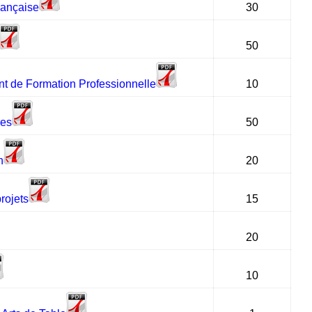
rançaise
30
50
nt de Formation Professionnelle
10
res
50
n
20
rojets
15
20
10