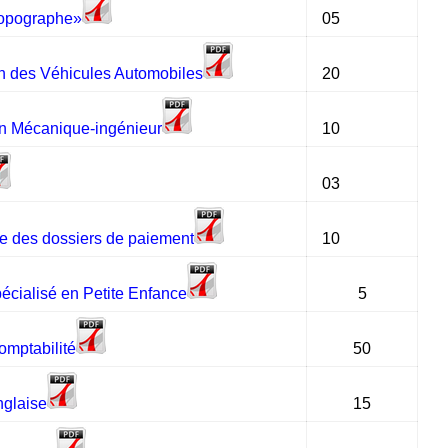
Topographe»
05
n des Véhicules Automobiles
20
on Mécanique-ingénieur
10
03
e des dossiers de paiement
10
écialisé en Petite Enfance
5
omptabilité
50
nglaise
15