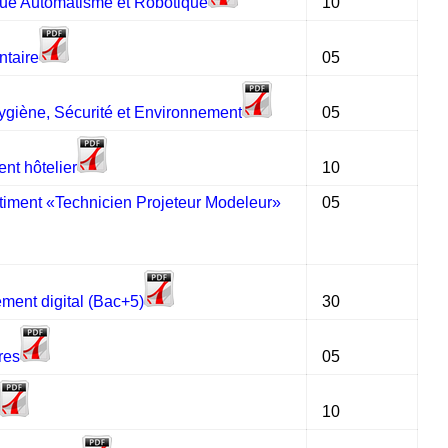
que Automatisme et Robotique
10
ntaire
05
ygiène, Sécurité et Environnement
05
t hôtelier
10
timent «Technicien Projeteur Modeleur»
05
ment digital (Bac+5)
30
res
05
10