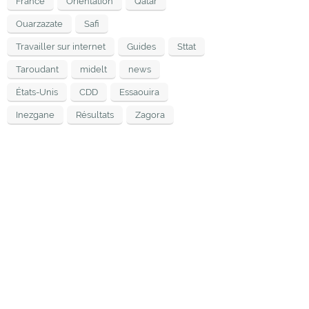
France
Orientation
Qatar
Ouarzazate
Safi
Travailler sur internet
Guides
Sttat
Taroudant
midelt
news
États-Unis
CDD
Essaouira
Inezgane
Résultats
Zagora