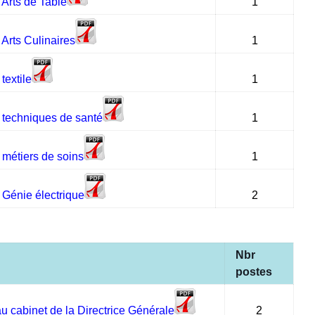
Arts de Table
1
Arts Culinaires
1
textile
1
 techniques de santé
1
métiers de soins
1
 Génie électrique
2
Nbr
postes
au cabinet de la Directrice Générale
2