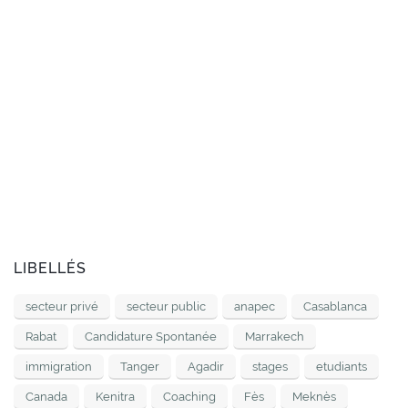
LIBELLÉS
secteur privé
secteur public
anapec
Casablanca
Rabat
Candidature Spontanée
Marrakech
immigration
Tanger
Agadir
stages
etudiants
Canada
Kenitra
Coaching
Fès
Meknès