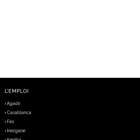
L'EMPLOI
Agadir
Casablanca
Fès
Inezgane
Kenitra