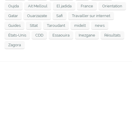
Oujda
Ait Melloul
El jadida
France
Orientation
Qatar
Ouarzazate
Safi
Travailler sur internet
Guides
Sttat
Taroudant
midelt
news
États-Unis
CDD
Essaouira
Inezgane
Résultats
Zagora