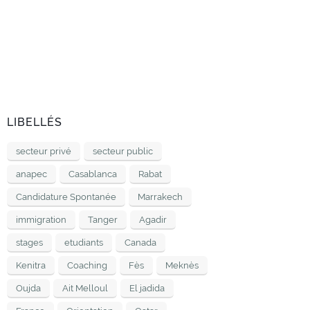
LIBELLÉS
secteur privé
secteur public
anapec
Casablanca
Rabat
Candidature Spontanée
Marrakech
immigration
Tanger
Agadir
stages
etudiants
Canada
Kenitra
Coaching
Fès
Meknès
Oujda
Ait Melloul
El jadida