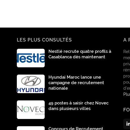
LES PLUS CONSULTÉS
A 
Nestlé recrute quatre profils à
Ret
Casablanca dès maintenant
mei
pri
rém
pro
Hyundai Maroc lance une
pou
campagne de recrutement
nationale
d’e
Pl
49 postes à saisir chez Novec
dans plusieurs villes
F
Concours de Recrutement