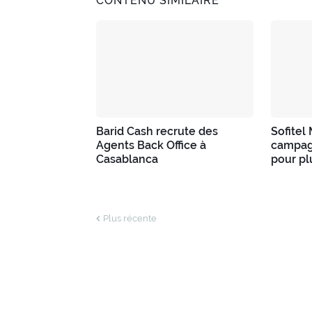
CONTENU SIMILAIRE
Barid Cash recrute des
Sofitel
Agents Back Office à
campag
Casablanca
pour pl
Plus récente