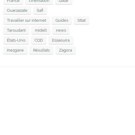
France
Orientation
Qatar
Ouarzazate
Safi
Travailler sur internet
Guides
Sttat
Taroudant
midelt
news
États-Unis
CDD
Essaouira
Inezgane
Résultats
Zagora