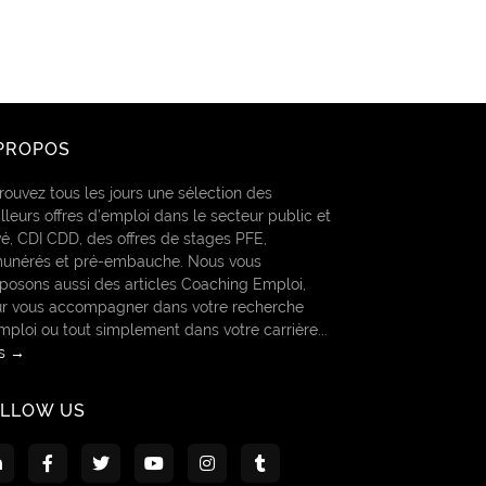
PROPOS
rouvez tous les jours une sélection des
lleurs offres d’emploi dans le secteur public et
vé, CDI CDD, des offres de stages PFE,
unérés et pré-embauche. Nous vous
posons aussi des articles Coaching Emploi,
r vous accompagner dans votre recherche
mploi ou tout simplement dans votre carrière...
us →
OLLOW US