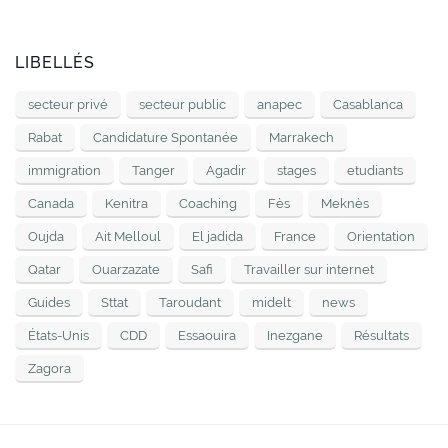
LIBELLÉS
secteur privé
secteur public
anapec
Casablanca
Rabat
Candidature Spontanée
Marrakech
immigration
Tanger
Agadir
stages
etudiants
Canada
Kenitra
Coaching
Fès
Meknès
Oujda
Ait Melloul
El jadida
France
Orientation
Qatar
Ouarzazate
Safi
Travailler sur internet
Guides
Sttat
Taroudant
midelt
news
États-Unis
CDD
Essaouira
Inezgane
Résultats
Zagora