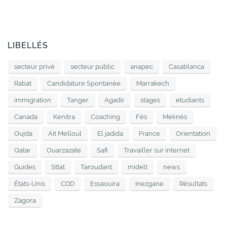
LIBELLÉS
secteur privé
secteur public
anapec
Casablanca
Rabat
Candidature Spontanée
Marrakech
immigration
Tanger
Agadir
stages
etudiants
Canada
Kenitra
Coaching
Fès
Meknès
Oujda
Ait Melloul
El jadida
France
Orientation
Qatar
Ouarzazate
Safi
Travailler sur internet
Guides
Sttat
Taroudant
midelt
news
États-Unis
CDD
Essaouira
Inezgane
Résultats
Zagora