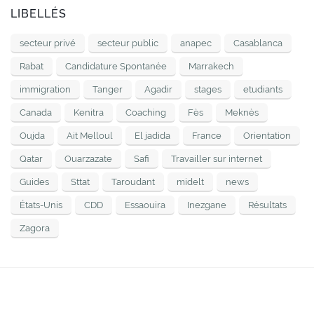
LIBELLÉS
secteur privé
secteur public
anapec
Casablanca
Rabat
Candidature Spontanée
Marrakech
immigration
Tanger
Agadir
stages
etudiants
Canada
Kenitra
Coaching
Fès
Meknès
Oujda
Ait Melloul
El jadida
France
Orientation
Qatar
Ouarzazate
Safi
Travailler sur internet
Guides
Sttat
Taroudant
midelt
news
États-Unis
CDD
Essaouira
Inezgane
Résultats
Zagora