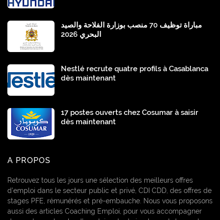
مباراة توظيف 70 منصب بوزارة الفلاحة والصيد
البحري 2026
Nestlé recrute quatre profils à Casablanca
dès maintenant
17 postes ouverts chez Cosumar à saisir
dès maintenant
A PROPOS
Retrouvez tous les jours une sélection des meilleurs offres
d’emploi dans le secteur public et privé, CDI CDD, des offres de
stages PFE, rémunérés et pré-embauche. Nous vous proposons
aussi des articles Coaching Emploi, pour vous accompagner